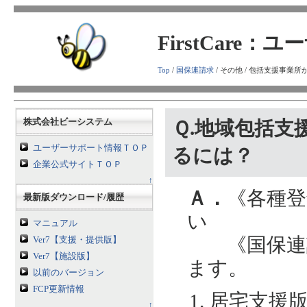
FirstCare
Top
/
国保連請求
/ その他 / 包括支援事
株式会社ビーシステム
Ｑ.地域包括
ユーザーサポート情報ＴＯＰ
るには？
企業公式サイトＴＯＰ
↑
Ａ．
《各種登
最新版ダウンロード/履歴
い
マニュアル
《国保連請
Ver7【支援・提供版】
Ver7【施設版】
ます。
以前のバージョン
FCP更新情報
居宅支援
↑