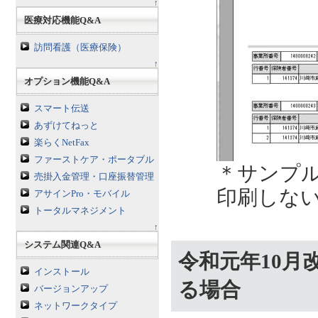
↑
医療対応機能Q&A
訪問看護（医療保険）
↑
オプション機能Q&A
スマート伝送
あずけてねっと
楽らくNetFax
ファーストケア・ポータブル
＊サンプ
売掛入金管理・口座振替管理
印刷しな
アサインPro・モバイル
トータルマネジメント
↑
システム関連Q&A
令和元年10
インストール
る場合
バージョンアップ
ネットワークタイプ