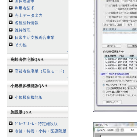
国保連請求
利用者請求
売上データ出力
各種登録情報
維持管理
日常生活支援総合事業
その他
↑
高齢者住宅版Q&A
高齢者住宅版（居住モード）
↑
小規模多機能版Q&A
小規模多機能版
↑
施設版Q&A
ｸﾞﾙｰﾌﾟﾎｰﾑ・特定施設版
老健・特養・小特・医療院版