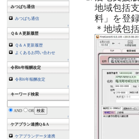
地域包括
みつばち通信
料」を登
みつばち通信
↑
＊地域包
Ｑ＆Ａ更新履歴
Ｑ＆Ａ更新履歴
よくあるお問い合わせ
↑
令和6年報酬改定
令和6年報酬改定
↑
キーワード検索
AND
OR
↑
ケアプラン連携Q＆A
ケアプランデータ連携