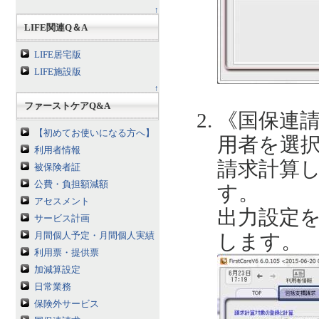
↑
LIFE関連Q＆A
LIFE居宅版
LIFE施設版
↑
ファーストケアQ&A
《国保連
【初めてお使いになる方へ】
用者を選
利用者情報
請求計算
被保険者証
公費・負担額減額
す。
アセスメント
出力設定
サービス計画
します。
月間個人予定・月間個人実績
利用票・提供票
加減算設定
日常業務
保険外サービス