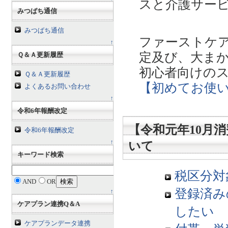
スと介護サービ
みつばち通信
みつばち通信
ファーストケ
↑
定及び、大ま
Ｑ＆Ａ更新履歴
初心者向けの
Ｑ＆Ａ更新履歴
【初めてお使
よくあるお問い合わせ
↑
令和6年報酬改定
【令和元年10月
令和6年報酬改定
↑
いて
キーワード検索
税区分対
AND
OR
登録済み
↑
ケアプラン連携Q＆A
したい
ケアプランデータ連携