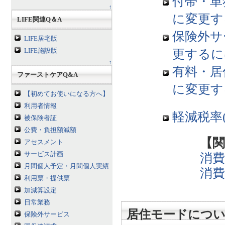
付帯・単
↑
に変更す
LIFE関連Q＆A
保険外サ
LIFE居宅版
更するに
LIFE施設版
↑
有料・居
ファーストケアQ&A
に変更す
【初めてお使いになる方へ】
利用者情報
軽減税率
被保険者証
公費・負担額減額
【関
アセスメント
サービス計画
消
月間個人予定・月間個人実績
消
利用票・提供票
加減算設定
日常業務
居住モードにつ
保険外サービス