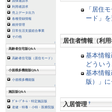
国保連請求
利用者請求
「居住モ
売上データ出力
ード」を
各種登録情報
維持管理
日常生活支援総合事業
その他
居住者情報（利用
↑
高齢者住宅版Q&A
基本情報
高齢者住宅版（居住モード）
どういう
↑
小規模多機能版Q&A
基本情報
小規模多機能版
版）」に
↑
施設版Q&A
ｸﾞﾙｰﾌﾟﾎｰﾑ・特定施設版
†
入居管理
老健・特養・小特・医療院版