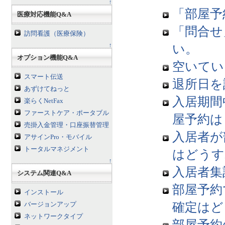
↑
「部屋予
医療対応機能Q&A
「問合せ
訪問看護（医療保険）
↑
い。
オプション機能Q&A
空いてい
スマート伝送
退所日を
あずけてねっと
入居期間
楽らくNetFax
ファーストケア・ポータブル
屋予約は
売掛入金管理・口座振替管理
入居者が
アサインPro・モバイル
トータルマネジメント
はどうす
↑
入居者集
システム関連Q&A
部屋予約
インストール
確定はど
バージョンアップ
ネットワークタイプ
部屋予約