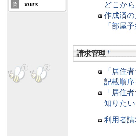
どこから
作成済の
「部屋予
†
請求管理
「居住者
記載順序
「居住者
知りたい
利用者請