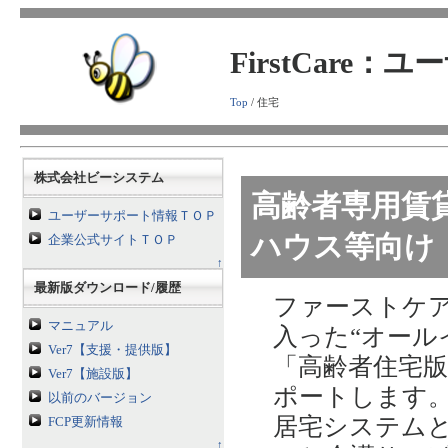
FirstCare
Top
/ 住宅
株式会社ビーシステム
高齢者専用賃
ユーザーサポート情報ＴＯＰ
ハウス等向け
企業公式サイトＴＯＰ
↑
最新版ダウンロード/履歴
ファーストケ
マニュアル
入った“オール
Ver7【支援・提供版】
「高齢者住宅
Ver7【施設版】
ポートします
以前のバージョン
居宅システム
FCP更新情報
↑