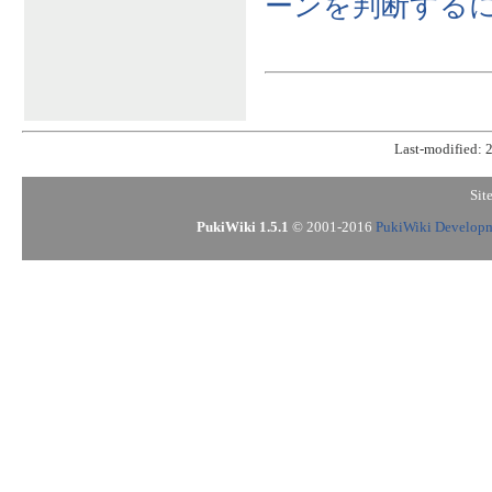
ーンを判断する
Last-modified: 
Sit
PukiWiki 1.5.1
© 2001-2016
PukiWiki Develop