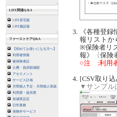
↑
LIFE関連Q＆A
LIFE居宅版
LIFE施設版
《各種登録
↑
報リストか
ファーストケアQ&A
※保険者リ
【初めてお使いになる方へ】
報》〈保険
利用者情報
○注 :利
被保険者証
公費・負担額減額
アセスメント
[CSV取り
サービス計画
▼サンプル
月間個人予定・月間個人実績
利用票・提供票
加減算設定
日常業務
保険外サービス