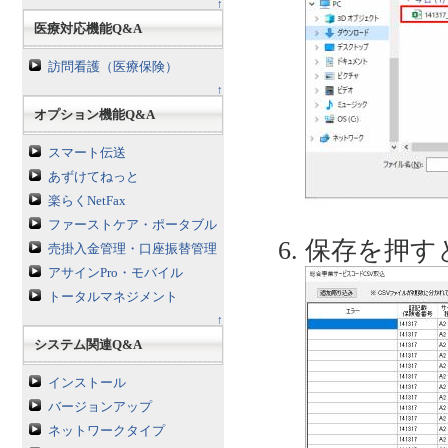
↑
医療対応機能Q&A
訪問看護（医療保険）
↑
オプション機能Q&A
スマート伝送
あずけてねっと
楽らくNetFax
ファーストケア・ポータブル
保存を押す
売掛入金管理・口座振替管理
アサインPro・モバイル
トータルマネジメント
↑
システム関連Q&A
インストール
バージョンアップ
ネットワークタイプ