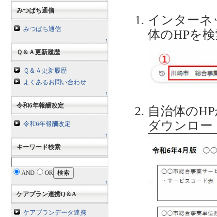
みつばち通信
インターネ
みつばち通信
体のHPを
↑
Ｑ＆Ａ更新履歴
Ｑ＆Ａ更新履歴
よくあるお問い合わせ
↑
令和6年報酬改定
自治体のH
ダウンロー
令和6年報酬改定
↑
キーワード検索
AND
OR
↑
ケアプラン連携Q＆A
ケアプランデータ連携