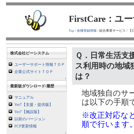
FirstCare
Top
/
各種登録情報
/ 総合事業サービス /
株式会社ビーシステム
Ｑ．日常生活支援
ス利用時の地域
ユーザーサポート情報ＴＯＰ
企業公式サイトＴＯＰ
は？
↑
最新版ダウンロード/履歴
地域独自のサ
マニュアル
は以下の手順
Ver7【支援・提供版】
Ver7【施設版】
※改正対応な
以前のバージョン
順で行います
FCP更新情報
↑