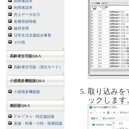
国保連請求
利用者請求
売上データ出力
各種登録情報
維持管理
日常生活支援総合事業
その他
↑
高齢者住宅版Q&A
高齢者住宅版（居住モード）
↑
小規模多機能版Q&A
取り込みを
小規模多機能版
ックします
↑
施設版Q&A
ｸﾞﾙｰﾌﾟﾎｰﾑ・特定施設版
老健・特養・小特・医療院版