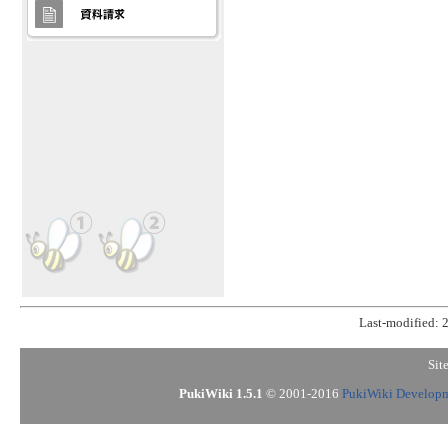
Last-modified: 
Sit
PukiWiki 1.5.1
© 2001-2016
PukiWiki Develop