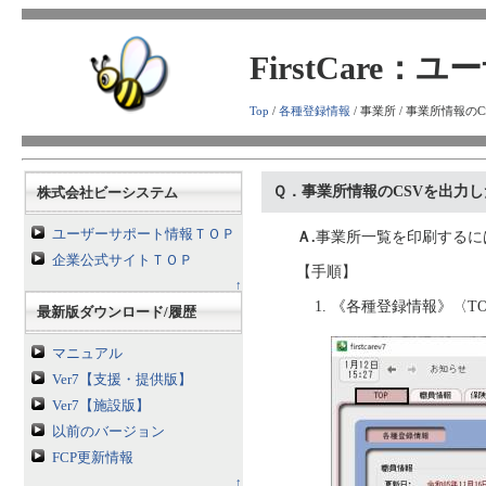
FirstCare
Top
/
各種登録情報
/ 事業所 / 事業所情報の
Ｑ．事業所情報のCSVを出力し
株式会社ビーシステム
ユーザーサポート情報ＴＯＰ
Ａ.
事業所一覧を印刷するに
企業公式サイトＴＯＰ
【手順】
↑
《各種登録情報》〈TO
最新版ダウンロード/履歴
マニュアル
Ver7【支援・提供版】
Ver7【施設版】
以前のバージョン
FCP更新情報
↑