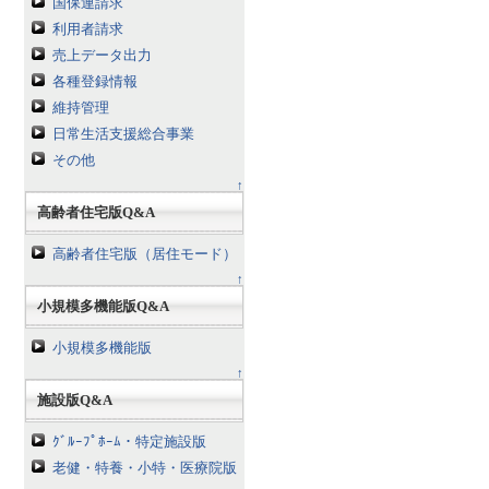
国保連請求
利用者請求
売上データ出力
各種登録情報
維持管理
日常生活支援総合事業
その他
↑
高齢者住宅版Q&A
高齢者住宅版（居住モード）
↑
小規模多機能版Q&A
小規模多機能版
↑
施設版Q&A
ｸﾞﾙｰﾌﾟﾎｰﾑ・特定施設版
老健・特養・小特・医療院版