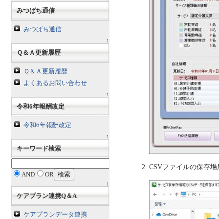
みつばち通信
みつばち通信
↑
Ｑ＆Ａ更新履歴
Ｑ＆Ａ更新履歴
よくあるお問い合わせ
↑
令和6年報酬改定
令和6年報酬改定
↑
キーワード検索
CSVファイルの保存場
AND
OR
↑
ケアプラン連携Q＆A
ケアプランデータ連携