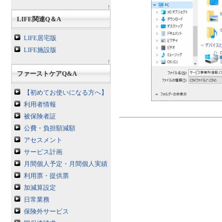
↑
LIFE関連Q＆A
LIFE居宅版
LIFE施設版
↑
ファーストケアQ&A
【初めてお使いになる方へ】
利用者情報
被保険者証
公費・負担額減額
アセスメント
サービス計画
月間個人予定・月間個人実績
利用票・提供票
加減算設定
日常業務
保険外サービス