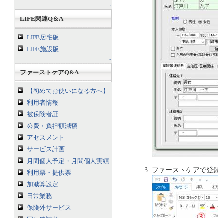
↑
LIFE関連Q＆A
LIFE居宅版
LIFE施設版
↑
ファーストケアQ&A
【初めてお使いになる方へ】
利用者情報
被保険者証
公費・負担額減額
アセスメント
サービス計画
月間個人予定・月間個人実績
ファーストケアで登
利用票・提供票
加減算設定
日常業務
保険外サービス