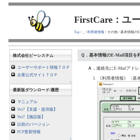
FirstCare
Top
/ _ /
利用者情報
/ その他 / 基本情報
Ｑ．基本情報のE-Mail項目
株式会社ビーシステム
ユーザーサポート情報ＴＯＰ
Ａ．
連絡先にE-Mail
企業公式サイトＴＯＰ
《利用者情報》〈基本
↑
最新版ダウンロード/履歴
マニュアル
Ver7【支援・提供版】
Ver7【施設版】
以前のバージョン
FCP更新情報
↑