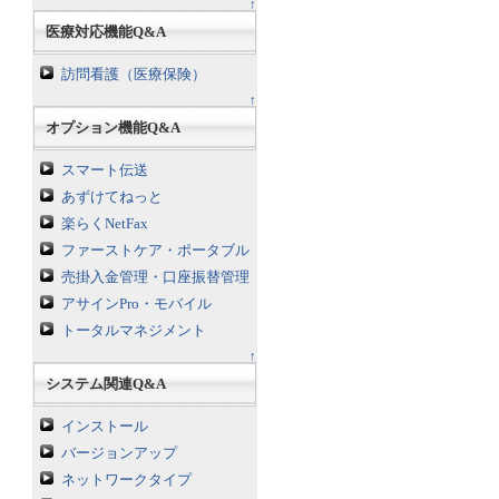
↑
医療対応機能Q&A
訪問看護（医療保険）
↑
オプション機能Q&A
スマート伝送
あずけてねっと
楽らくNetFax
ファーストケア・ポータブル
売掛入金管理・口座振替管理
アサインPro・モバイル
トータルマネジメント
↑
システム関連Q&A
インストール
バージョンアップ
ネットワークタイプ