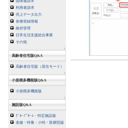
国保連請求
利用者請求
売上データ出力
各種登録情報
維持管理
日常生活支援総合事業
その他
↑
高齢者住宅版Q&A
高齢者住宅版（居住モード）
↑
小規模多機能版Q&A
小規模多機能版
↑
施設版Q&A
ｸﾞﾙｰﾌﾟﾎｰﾑ・特定施設版
老健・特養・小特・医療院版