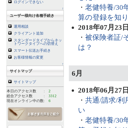
ログインできない
・
老健特養/3
↑
算の登録を知
ユーザー様向け各種手続き
2018年07月23
運用相談
クライアント追加
・
被保険者証/
スタンダードタイプからネッ
トワークタイプへの切替え
は？
スマート伝送お手続き
お客様情報の変更
↑
サイトマップ
6月
サイトマップ
2018年06月27
本日のアクセス数 :
2
総合アクセス数 :
3312
・
共通/請求/
現在オンライン中の数:
6
い
・
老健特養/3