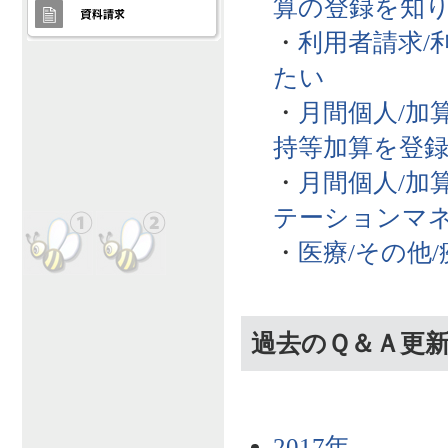
算の登録を知
・
利用者請求/
たい
・
月間個人/加
持等加算を登
・
月間個人/加
テーションマ
・
医療/その他
過去のＱ＆Ａ更
2017年