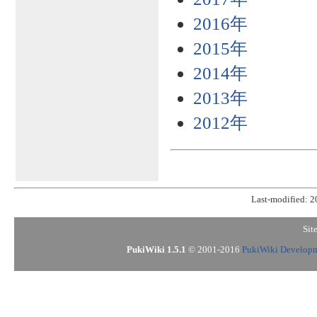
2016年
2015年
2014年
2013年
2012年
Last-modified: 
Sit
PukiWiki 1.5.1
© 2001-2016
PukiWiki Develop