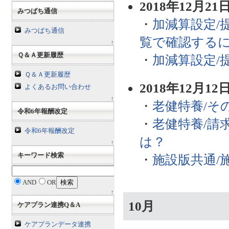
2018年12月21
みつばち通信
・
加減算設定/
みつばち通信
覧で確認する
↑
Ｑ＆Ａ更新履歴
・
加減算設定/
Ｑ＆Ａ更新履歴
2018年12月12
よくあるお問い合わせ
↑
・
老健特養/そ
令和6年報酬改定
・
老健特養/請
令和6年報酬改定
は？
↑
キーワード検索
・
施設版共通/
AND
OR
↑
10月
ケアプラン連携Q＆A
ケアプランデータ連携