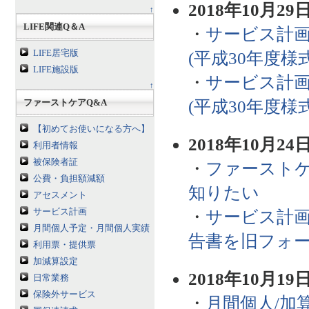
2018年10月29
↑
LIFE関連Q＆A
・
サービス計画
LIFE居宅版
(平成30年度
LIFE施設版
・
サービス計画
↑
(平成30年度
ファーストケアQ&A
【初めてお使いになる方へ】
2018年10月24
利用者情報
被保険者証
・
ファーストケ
公費・負担額減額
知りたい
アセスメント
サービス計画
・
サービス計画/
月間個人予定・月間個人実績
告書を旧フォ
利用票・提供票
加減算設定
2018年10月19
日常業務
保険外サービス
・
月間個人/加