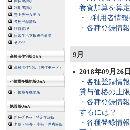
国保連請求
養食加算を算
利用者請求
売上データ出力
・
_/利用者情
各種登録情報
・
各種登録情報
維持管理
日常生活支援総合事業
その他
↑
9月
高齢者住宅版Q&A
高齢者住宅版（居住モード）
2018年09月26
↑
・
各種登録情報
小規模多機能版Q&A
貸与価格の上
小規模多機能版
↑
・
各種登録情報
施設版Q&A
するには？
ｸﾞﾙｰﾌﾟﾎｰﾑ・特定施設版
・
各種登録情報
老健・特養・小特・医療院版