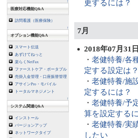
更するには？
↑
医療対応機能Q&A
訪問看護（医療保険）
↑
7月
オプション機能Q&A
2018年07月31
スマート伝送
あずけてねっと
・
老健特養/各
楽らくNetFax
定する設定は
ファーストケア・ポータブル
売掛入金管理・口座振替管理
・
老健特養/施
アサインPro・モバイル
定するには？
トータルマネジメント
↑
・
老健特養/予
システム関連Q&A
算を設定する
インストール
・
老健特養/実
バージョンアップ
ネットワークタイプ
したい