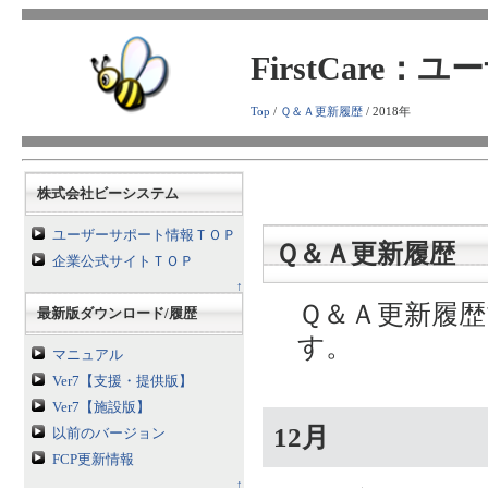
FirstCare
Top
/
Ｑ＆Ａ更新履歴
/ 2018年
株式会社ビーシステム
ユーザーサポート情報ＴＯＰ
Ｑ＆Ａ更新履歴
企業公式サイトＴＯＰ
↑
Ｑ＆Ａ更新履
最新版ダウンロード/履歴
す。
マニュアル
Ver7【支援・提供版】
Ver7【施設版】
12月
以前のバージョン
FCP更新情報
↑